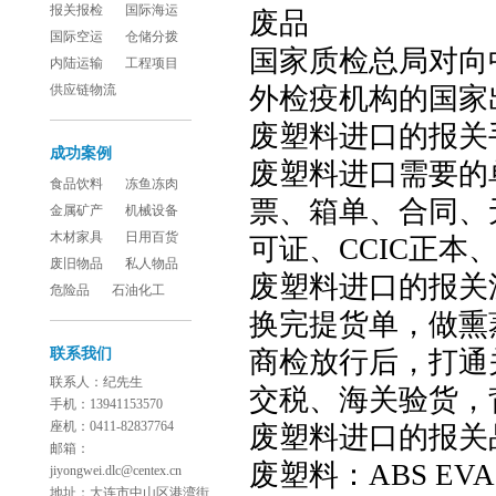
报关报检
国际海运
废品
国际空运
仓储分拨
国家质检总局对向
内陆运输
工程项目
供应链物流
外检疫机构的国家
废塑料进口的报关
成功案例
废塑料进口需要的
食品饮料
冻鱼冻肉
票、箱单、合同、
金属矿产
机械设备
木材家具
日用百货
可证、CCIC正
废旧物品
私人物品
废塑料进口的报关
危险品
石油化工
换完提货单，做熏
联系我们
商检放行后，打通
联系人：纪先生
交税、海关验货，
手机：13941153570
座机：0411-82837764
废塑料进口的报关
邮箱：
废塑料：ABS EVA P
jiyongwei.dlc@centex.cn
地址：大连市中山区港湾街